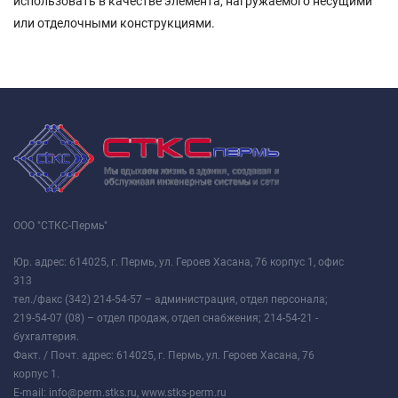
использовать в качестве элемента, нагружаемого несущими
или отделочными конструкциями.
ООО "СТКС-Пермь"
Юр. адрес: 614025, г. Пермь, ул. Героев Хасана, 76 корпус 1, офис
313
тел./факс (342) 214-54-57 – администрация, отдел персонала;
219-54-07 (08) – отдел продаж, отдел снабжения; 214-54-21 -
бухгалтерия.
Факт. / Почт. адрес: 614025, г. Пермь, ул. Героев Хасана, 76
корпус 1.
E-mail: info@perm.stks.ru, www.stks-perm.ru