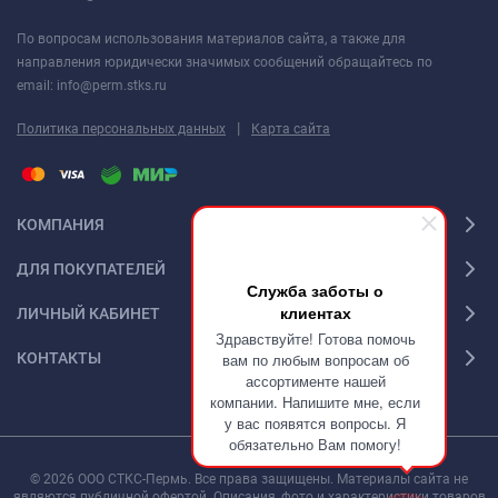
По вопросам использования материалов сайта, а также для
направления юридически значимых сообщений обращайтесь по
email: info@perm.stks.ru
|
Политика персональных данных
Карта сайта
КОМПАНИЯ
ДЛЯ ПОКУПАТЕЛЕЙ
Служба заботы о
клиентах
ЛИЧНЫЙ КАБИНЕТ
Здравствуйте! Готова помочь
КОНТАКТЫ
вам по любым вопросам об
ассортименте нашей
компании. Напишите мне, если
у вас появятся вопросы. Я
обязательно Вам помогу!
© 2026 ООО СТКС-Пермь. Все права защищены. Материалы сайта не
являются публичной офертой. Описания, фото и характеристики товаров