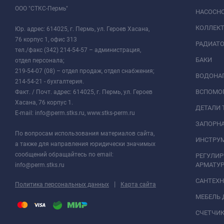
ООО "СТКС-Пермь"
НАСОСНО
КОЛЛЕК
Юр. адрес: 614025, г. Пермь, ул. Героев Хасана,
76 корпус 1, офис 313
РАДИАТ
тел./факс (342) 214-54-57 – администрация,
БАКИ
отдел персонала;
219-54-07 (08) – отдел продаж, отдел снабжения;
ВОДОНАГ
214-54-21 - бухгалтерия.
ВСПОМО
Факт. / Почт. адрес: 614025, г. Пермь, ул. Героев
Хасана, 76 корпус 1.
ДЕТАЛИ 
E-mail: info@perm.stks.ru, www.stks-perm.ru
ЗАПОРНА
По вопросам использования материалов сайта,
ИНСТРУМ
а также для направления юридически значимых
сообщений обращайтесь по email:
РЕГУЛИ
АРМАТУР
info@perm.stks.ru
САНТЕХ
|
Политика персональных данных
Карта сайта
МЕБЕЛЬ 
СЧЕТЧИК