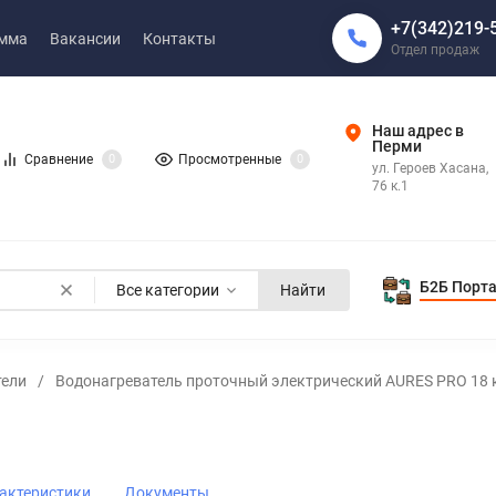
+7(342)219-
амма
Вакансии
Контакты
Отдел продаж
Наш адрес в
Перми
Сравнение
0
Просмотренные
0
ул. Героев Хасана,
76 к.1
Б2Б Порт
Все категории
Найти
тели
/
Водонагреватель проточный электрический AURES PRO 18 
актеристики
Документы