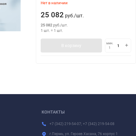
Нет в наличии
25 082
руб.
/
шт.
25 082
руб.
/
шт.
1 шт.
=
1
шт.
мин.
В корзину
1
КОНТАКТЫ
+7 (342) 219-54-07; +7 (342) 219-54-08
г.Пермь, ул. Героев Хасана, 76 корпус 1