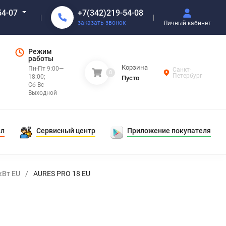
+7(342)219-54-08
54-07
заказать звонок
Личный кабинет
Режим
работы
Корзина
Пн-Пт 9:00—
Санкт-
0
Петербург
18:00;
Пусто
Сб-Вс
Выходной
ал
Сервисный центр
Приложение покупателя
кВт EU
/
AURES PRO 18 EU